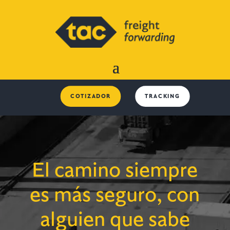
COTIZADOR
TRACKING
El camino siempre
es más seguro, con
alguien que sabe