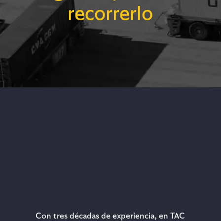
recorrerlo
TRANSPORTE
MARÍTIMO
TRANSPORTE
AÉREO
TRANSPORTE
TERRESTRE
Con tres décadas de experiencia, en TAC