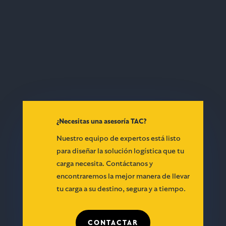
décadas de experiencia y una red global de
expertos. Conoce nuestros servicios,
asesórate con nuestro equipo especializado y
haz el seguimiento de tus cargas en tiempo
real. Estamos aquí para llevar tu logística al
siguiente nivel.
¿Necesitas una asesoría TAC?
Nuestro equipo de expertos está listo
para diseñar la solución logística que tu
carga necesita. Contáctanos y
encontraremos la mejor manera de llevar
tu carga a su destino, segura y a tiempo.
CONTACTAR